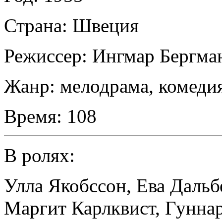
Страна:
Швеция
Режиссер:
Ингмар Бергма
Жанр:
мелодрама, комеди
Время:
108
В ролях:
Улла Якобссон
,
Ева Дальб
Маргит Карлквист
,
Гуннар