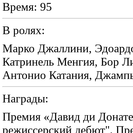
Время:
95
В ролях:
Марко Джаллини
,
Эдоард
Катринель Менгия
,
Бор Л
Антонио Катания
,
Джампь
Награды:
Премия «Давид ди Донат
режиссерский дебют". Пре