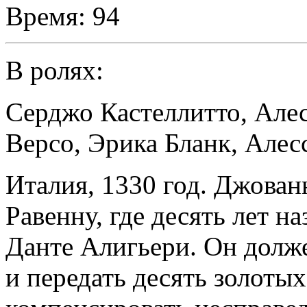
Время:
94
В ролях:
Серджо Кастеллитто
,
Але
Версо
,
Эрика Бланк
,
Алес
Италия, 1330 год. Джован
Равенну, где десять лет н
Данте Алигьери. Он долже
и передать десять золот