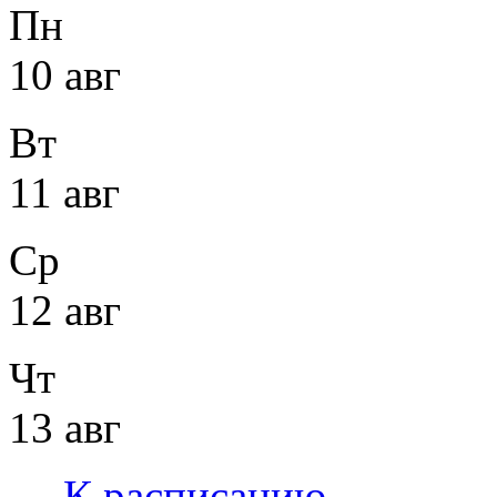
Пн
10 авг
Вт
11 авг
Ср
12 авг
Чт
13 авг
←
К расписанию