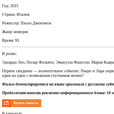
Год:
2025
Страна:
Италия
Режиссер:
Паоло Дженовезе
Жанр:
комедия
Время:
93
В ролях:
Эдоардо Лео
,
Пилар Фольяти
,
Эмануэла Фанелли
,
Мария Кьяра
Первое свидание –– волнительное событие. Пьеро и Лара пер
один на один с возможным спутником жизни?
Фильм демонстрируется на языке оригинала с русскими суб
Продолжительность рекламно-информационного блока: 10 м
В кинозале