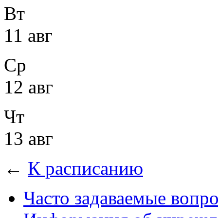
Вт
11 авг
Ср
12 авг
Чт
13 авг
←
К расписанию
Часто задаваемые вопр