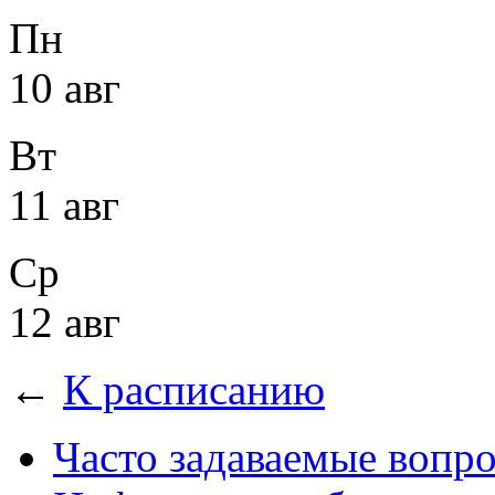
Пн
10 авг
Вт
11 авг
Ср
12 авг
←
К расписанию
Часто задаваемые вопр