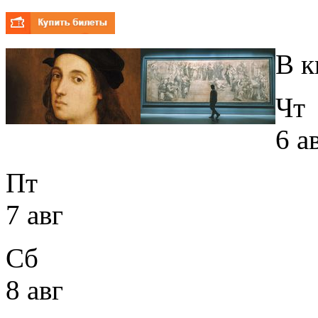
В к
Чт
6 а
Пт
7 авг
Сб
8 авг