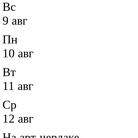
Вс
9 авг
Пн
10 авг
Вт
11 авг
Ср
12 авг
На арт-чердаке