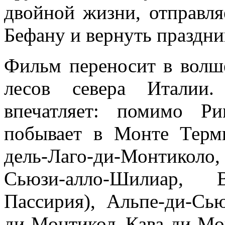
двойной жизни, отправля
Бефану и вернуть праздни
Фильм переносит в волш
лесов севера Италии.
впечатляет: помимо Р
побывает в Монте Терми
дель-Лаго-ди-Монтикол
Сьюзи-алло-Шилиар,
Пассирия), Альпе-ди-Сь
ди-Монтикол, Кава-ди-Мо