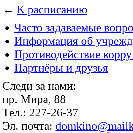
←
К расписанию
Часто задаваемые вопр
Информация об учрежд
Противодействие корр
Партнёры и друзья
Следи за нами:
пр. Мира, 88
Тел.: 227-26-37
Эл. почта:
domkino@mailk