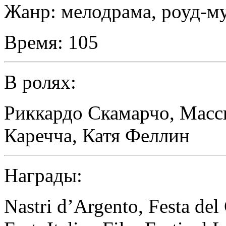
Жанр:
мелодрама, роуд-м
Время:
105
В ролях:
Риккардо Скамарчо
,
Масс
Каречча
,
Катя Феллин
Награды:
Nastri d’Argento, Festa d