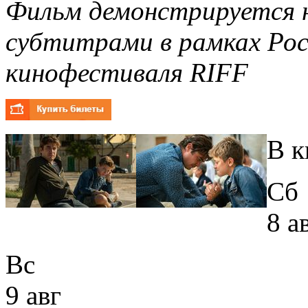
Фильм демонстрируется н
субтитрами
в рамках Ро
кинофестиваля RIFF
В к
Сб
8 а
Вс
9 авг