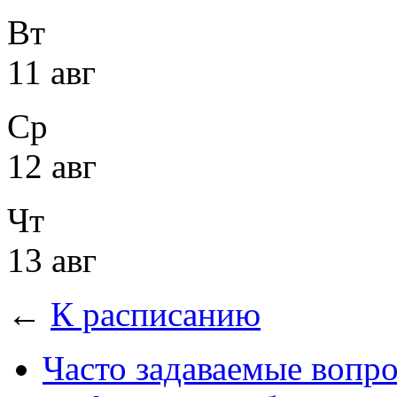
Вт
11 авг
Ср
12 авг
Чт
13 авг
←
К расписанию
Часто задаваемые вопр