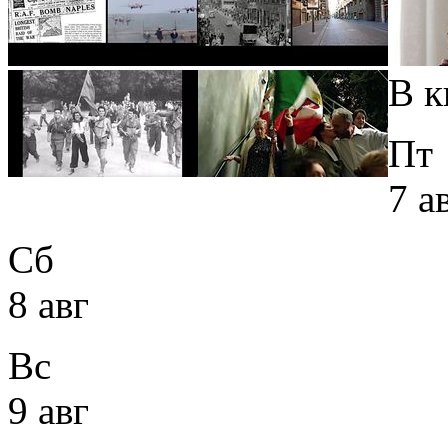
В к
Пт
7 а
Сб
8 авг
Вс
9 авг