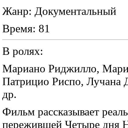
Жанр:
Документальный
Время:
81
В ролях:
Мариано Риджилло
,
Мари
Патрицио Риспо
,
Лучана 
др.
Фильм рассказывает реал
пережившей Четыре дня Н