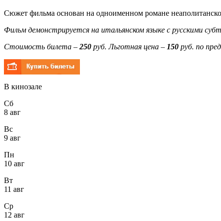
Сюжет фильма основан на одноименном романе неаполитанско
Фильм демонстрируется на итальянском языке с русскими суб
Стоимость билета –
250
руб. Льготная цена –
150
руб. по пре
В кинозале
Сб
8 авг
Вс
9 авг
Пн
10 авг
Вт
11 авг
Ср
12 авг