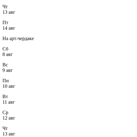
Чт
13 авг
Пт
14 авг
На арт-чердаке
Сб
8 авг
Вс
9 авг
Пн
10 авг
Вт
11 авг
Ср
12 авг
Чт
13 авг