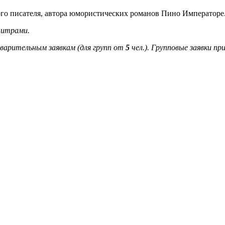
го писателя, автора юмористических романов Пино Императоре
титрами.
дварительным заявкам (для групп от
5
чел.). Групповые заявки п