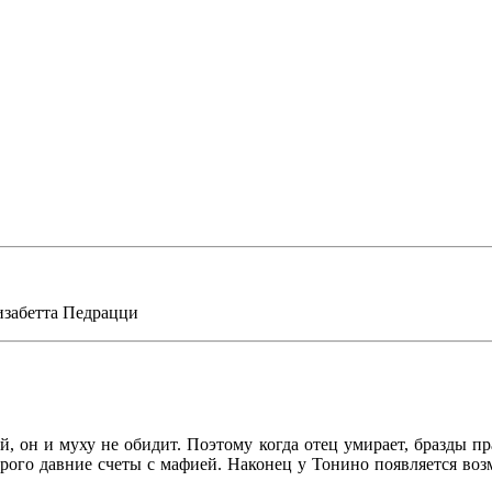
забетта Педрацци
он и муху не обидит. Поэтому когда отец умирает, бразды прав
торого давние счеты с мафией. Наконец у Тонино появляется воз