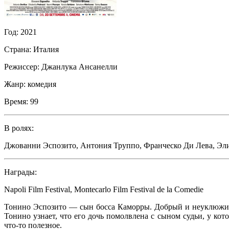
Год:
2021
Страна:
Италия
Режиссер:
Джанлука Ансанелли
Жанр:
комедия
Время:
99
В ролях:
Джованни Эспозито
,
Антония Труппо
,
Франческо Ди Лева
,
Эли
Награды:
Napoli Film Festival, Montecarlo Film Festival de la Comedie
Тонино Эспозито — сын босса Каморры. Добрый и неуклюжий, 
Тонино узнает, что его дочь помолвлена с сыном судьи, у ко
что-то полезное.