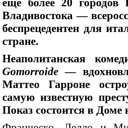
еще более 20 городов 
Владивостока — всерос
беспрецедентен для ит
стране.
Неаполитанская коме
Gomorroide
— вдохновл
Маттео Гарроне остро
самую известную прес
Показ состоится в Доме 
Франческо, Лелло и М