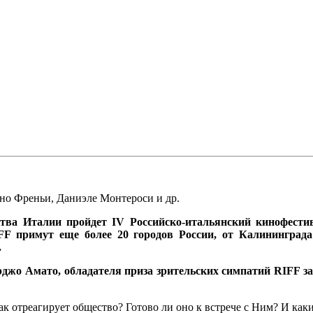
но Френьи
,
Даниэле Монтероси и др.
а Италии пройдет IV Российско-итальянский кинофестивал
F примут еще более 20 городов России, от Калининград
.
джо Амато, обладателя приза зрительских симпатий RIFF з
Как отреагирует общество? Готово ли оно к встрече с Ним? И ка