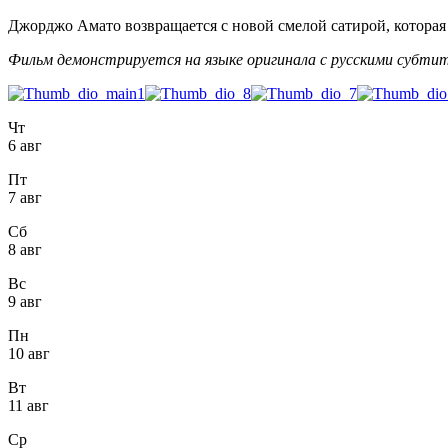
Джорджо Амато возвращается с новой смелой сатирой, которая за
Фильм демонстрируется на языке оригинала с русскими субтит
Чт
6 авг
Пт
7 авг
Сб
8 авг
Вс
9 авг
Пн
10 авг
Вт
11 авг
Ср