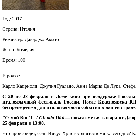
Год:
2017
Страна:
Италия
Режиссер:
Джорджо Амато
Жанр:
Комедия
Время:
100
В ролях:
Карло Каприоли
,
Джулия Гуалано
,
Анна Мария Де Лука
,
Стефа
С 20 по 28 февраля в Доме кино при поддержке Посольств
италоязычный фестиваль России. После Красноярска RIF
беспрецедентен для италоязычного события в нашей стране
"О мой Бог"!" /
Oh mio Dio!
— новая смелая сатира от Джор
25 февраля в 13:00.
Что произойдет, если Иисус Христос явится в мир... сегодня? 