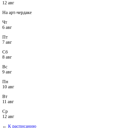
12 авг
На арт-чердаке
Чт
6 авг
Пт
7 авг
Сб
8 авг
Вс
9 авг
Пн
10 авг
Вт
11 авг
Ср
12 авг
←
К расписанию