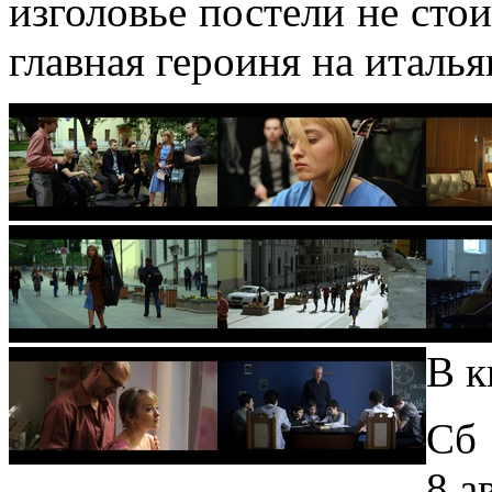
изголовье постели не стои
главная героиня на италья
В к
Сб
8 а