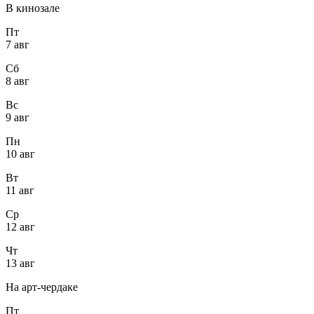
В кинозале
Пт
7 авг
Сб
8 авг
Вс
9 авг
Пн
10 авг
Вт
11 авг
Ср
12 авг
Чт
13 авг
На арт-чердаке
Пт