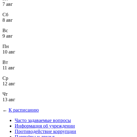
7 авг
Сб
8 авг
Вс
9 авг
Пн
10 авг
Вт
11 авг
Ср
12 авг
Чт
13 авг
←
К расписанию
Часто задаваемые вопросы
Информация об учреждении
Противодействие коррупции
Партнёры и друзья