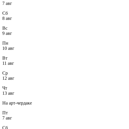
7 авг
Сб
8 авг
Вс
9 авг
Пн
10 авг
Вт
11 авг
Ср
12 авг
Чт
13 авг
На арт-чердаке
Пт
7 авг
Сб