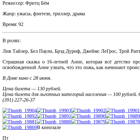
Режиссер:
Фритц Бём
Жанр:
ужасы, фэнтези, триллер, драма
Время:
92
В ролях:
Лив Тайлер
,
Бел Паули
,
Брэд Дуриф
,
Джеймс ЛеГрос
,
Трой Рап
Страшная сказка о 16-летней Анне, которая всё детство п
освобожденной Анне узнать, что это ложь, как начинают проис
В Доме кино с 28 июня.
Цена билета — 130 рублей.
Цена билета для льготных категорий населения
— 100 рублей.
(391) 227-26-37
В кинозале
Пт