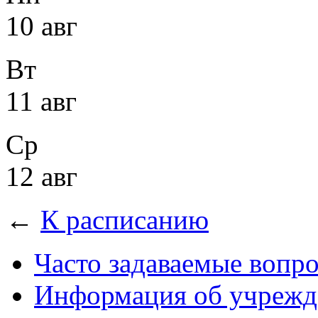
10 авг
Вт
11 авг
Ср
12 авг
←
К расписанию
Часто задаваемые вопр
Информация об учрежд