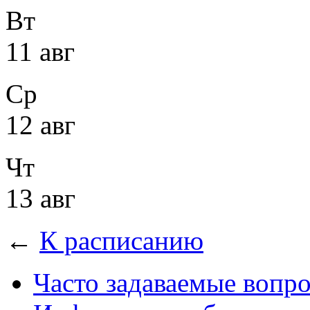
Вт
11 авг
Ср
12 авг
Чт
13 авг
←
К расписанию
Часто задаваемые вопр