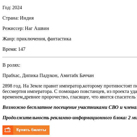
Год:
2024
Страна:
Индия
Режиссер:
Наг Ашвин
Жанр:
приключения, фантастика
Время:
147
В ролях:
Прабхас
,
Дипика Падукон
,
Амитабх Баччан
2898 год. На Земле правит император,которому противостоят 
бессмертия императора. С помощью повстанцев, из проекта уд
временем,древнее пророчество, гласящее, что явится спаситель
Возможно бесплатное посещение участниками СВО и членам
Продолжительность рекламно-информационного блока: 2 ми