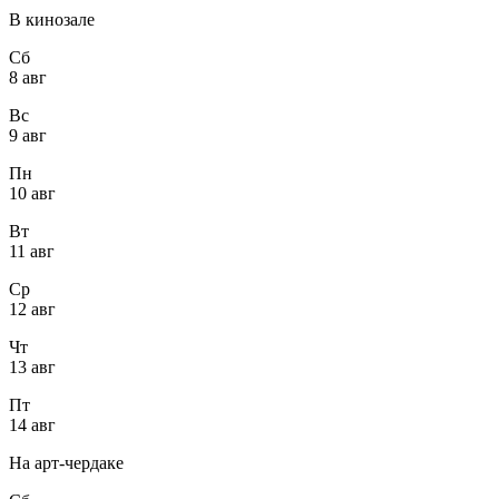
В кинозале
Сб
8 авг
Вс
9 авг
Пн
10 авг
Вт
11 авг
Ср
12 авг
Чт
13 авг
Пт
14 авг
На арт-чердаке