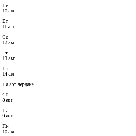
Пн
10 авг
Вт
11 авг
Ср
12 авг
Чт
13 авг
Пт
14 авг
На арт-чердаке
Сб
8 авг
Вс
9 авг
Пн
10 авг