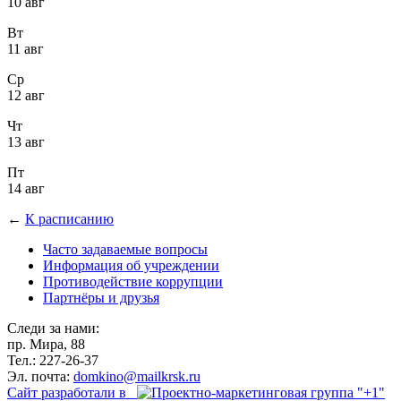
10 авг
Вт
11 авг
Ср
12 авг
Чт
13 авг
Пт
14 авг
←
К расписанию
Часто задаваемые вопросы
Информация об учреждении
Противодействие коррупции
Партнёры и друзья
Следи за нами:
пр. Мира, 88
Тел.: 227-26-37
Эл. почта:
domkino@mailkrsk.ru
Сайт разработали в