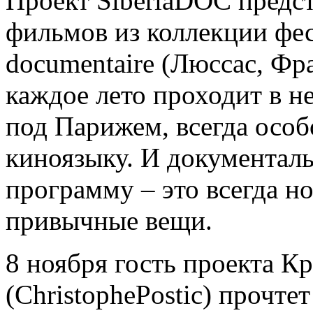
Проект SiberiaDOC предс
фильмов из коллекции фест
documentaire (Люссас, Фр
каждое лето проходит в н
под Парижем, всегда особ
киноязыку. И документал
программу – это всегда но
привычные вещи.
8 ноября гость проекта К
(ChristophePostic) прочт