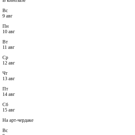
В кинозале
Вс
9 авг
Пн
10 авг
Вт
11 авг
Ср
12 авг
Чт
13 авг
Пт
14 авг
Сб
15 авг
На арт-чердаке
Вс