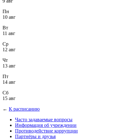
9 авг
Пн
10 авг
Вт
11 авг
Ср
12 авг
Чт
13 авг
Пт
14 авг
Сб
15 авг
←
К расписанию
Часто задаваемые вопросы
Информация об учреждении
Противодействие коррупции
Партнёры и друзья