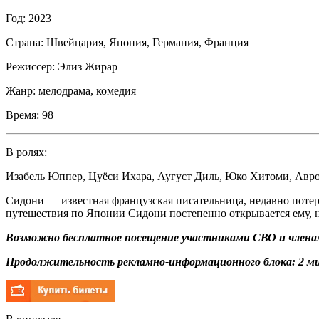
Год:
2023
Страна:
Швейцария, Япония, Германия, Франция
Режиссер:
Элиз Жирар
Жанр:
мелодрама, комедия
Время:
98
В ролях:
Изабель Юппер
,
Цуёси Ихара
,
Аугуст Диль
,
Юко Хитоми
,
Авро
Сидони — известная французская писательница, недавно потер
путешествия по Японии Сидони постепенно открывается ему, н
Возможно бесплатное посещение участниками СВО и членам
Продолжительность рекламно-информационного блока: 2 ми