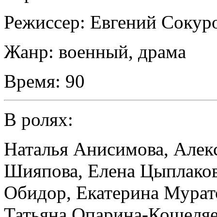
Режиссер:
Евгений Сокур
Жанр:
военный, драма
Время:
90
В ролях:
Наталья Анисимова
,
Алек
Шияпова
,
Елена Цыплако
Обидор
,
Екатерина Мурат
Татьяна Опарина-Кошеляе