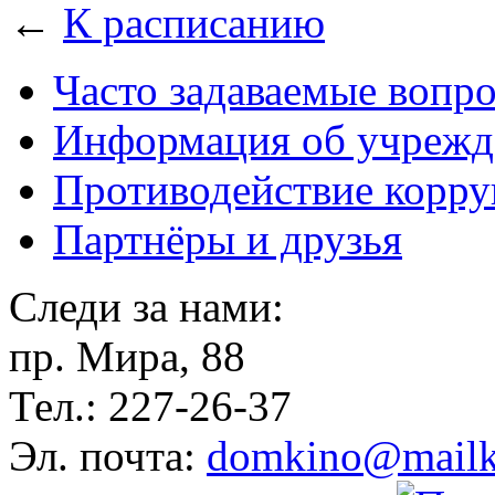
←
К расписанию
Часто задаваемые вопр
Информация об учрежд
Противодействие корр
Партнёры и друзья
Следи за нами:
пр. Мира, 88
Тел.: 227-26-37
Эл. почта:
domkino@mailk