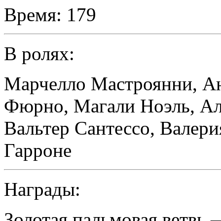
Время:
179
В ролях:
Марчелло Мастроянни
,
Ан
Фюрно
,
Магали Ноэль
,
Ал
Вальтер Сантессо
,
Валери
Гарроне
Награды:
Золотая пальмовая ветвь