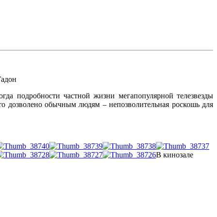
Гадон
огда подробности частной жизни мегапопулярной телезвезды
что дозволено обычным людям – непозволительная роскошь для
В кинозале