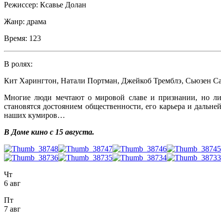
Режиссер:
Ксавье Долан
Жанр:
драма
Время:
123
В ролях:
Кит Харингтон
,
Натали Портман
,
Джейкоб Тремблэ
,
Сьюзен С
Многие люди мечтают о мировой славе и признании, но лиш
становятся достоянием общественности, его карьера и дальн
наших кумиров…
В Доме кино с 15 августа.
Чт
6 авг
Пт
7 авг