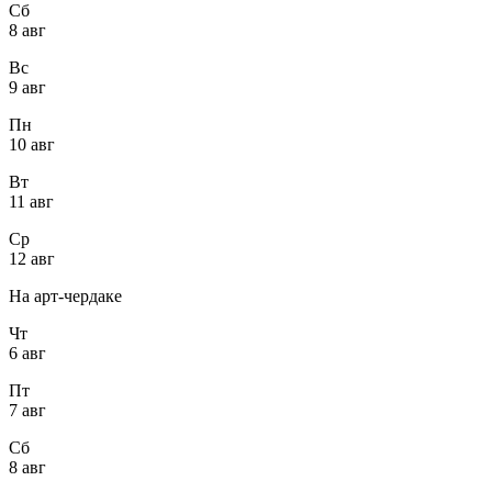
Сб
8 авг
Вс
9 авг
Пн
10 авг
Вт
11 авг
Ср
12 авг
На арт-чердаке
Чт
6 авг
Пт
7 авг
Сб
8 авг