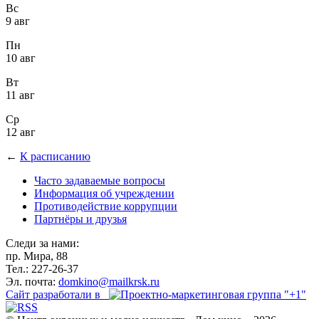
Вс
9 авг
Пн
10 авг
Вт
11 авг
Ср
12 авг
←
К расписанию
Часто задаваемые вопросы
Информация об учреждении
Противодействие коррупции
Партнёры и друзья
Следи за нами:
пр. Мира, 88
Тел.: 227-26-37
Эл. почта:
domkino@mailkrsk.ru
Сайт разработали в