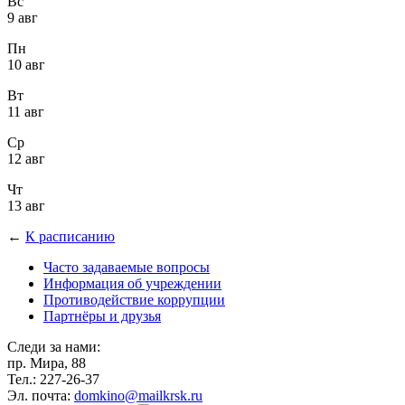
Вс
9 авг
Пн
10 авг
Вт
11 авг
Ср
12 авг
Чт
13 авг
←
К расписанию
Часто задаваемые вопросы
Информация об учреждении
Противодействие коррупции
Партнёры и друзья
Следи за нами:
пр. Мира, 88
Тел.: 227-26-37
Эл. почта:
domkino@mailkrsk.ru