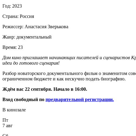
Год:
2023
Страна:
Россия
Режиссер:
Анастасия Зверькова
Жанр:
документальный
Время:
23
Дом кино приглашает начинающих писателей и сценаристов Кр
идеи до готового сценария!
Разбор новаторского документального фильм о знаменитом со
ограниченном бюджете и как нескучно подать биографию.
Ждём вас 22 сентября. Начало в 16:00.
Вход свободный по
предварительной регистрации.
В кинозале
Пт
7 авг
Сб