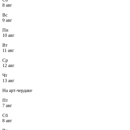
8 авг
Вс
9 авг
Пн
10 авг
Вт
11 авг
Ср
12 авг
Чт
13 авг
На арт-чердаке
Пт
7 авг
Сб
8 авг