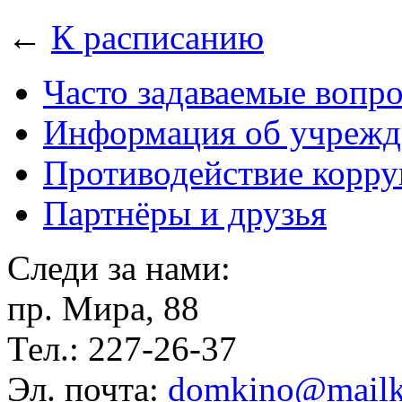
←
К расписанию
Часто задаваемые вопр
Информация об учрежд
Противодействие корр
Партнёры и друзья
Следи за нами:
пр. Мира, 88
Тел.: 227-26-37
Эл. почта:
domkino@mailk