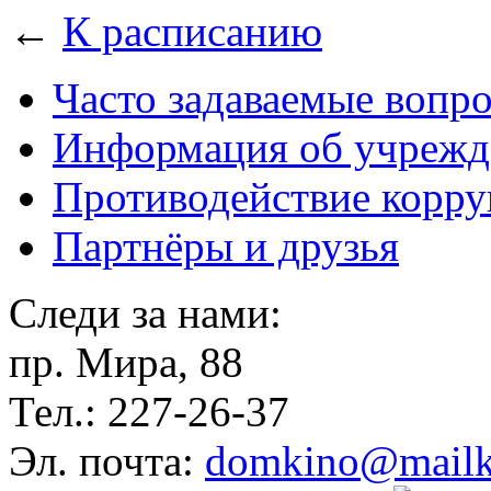
←
К расписанию
Часто задаваемые вопр
Информация об учрежд
Противодействие корр
Партнёры и друзья
Следи за нами:
пр. Мира, 88
Тел.: 227-26-37
Эл. почта:
domkino@mailk