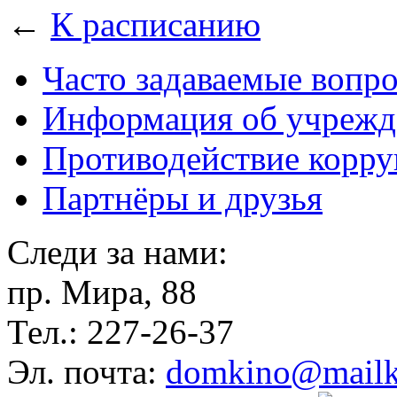
←
К расписанию
Часто задаваемые вопр
Информация об учрежд
Противодействие корр
Партнёры и друзья
Следи за нами:
пр. Мира, 88
Тел.: 227-26-37
Эл. почта:
domkino@mailk