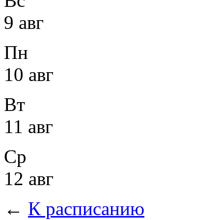
Вс
9 авг
Пн
10 авг
Вт
11 авг
Ср
12 авг
←
К расписанию