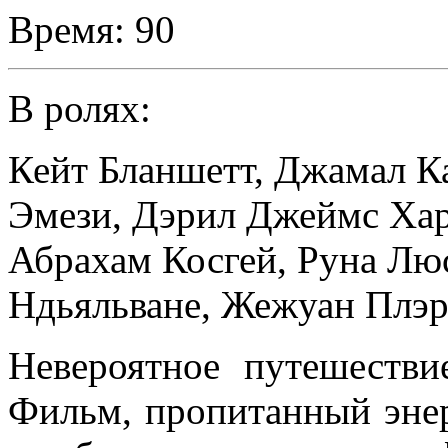
Время:
90
В ролях:
Кейт Бланшетт
,
Джамал К
Эмези
,
Дэрил Джеймс Хар
Абрахам Косгей
,
Руна Лю
Ндьяльване
,
Жежуан Плэ
Невероятное путешеств
Фильм, пропитанный энер