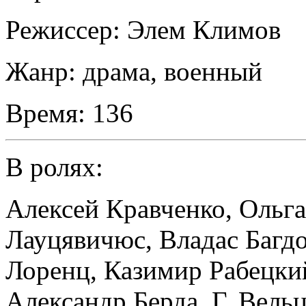
Режиссер:
Элем Климов
Жанр:
драма, военный
Время:
136
В ролях:
Алексей Кравченко
,
Ольг
Лауцявичюс
,
Владас Багд
Лоренц
,
Казимир Рабецки
Александр Берда
,
Г. Вель