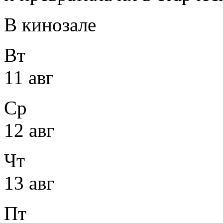
В кинозале
Вт
11 авг
Ср
12 авг
Чт
13 авг
Пт