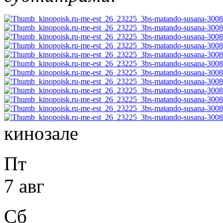
кинозале
Пт
7 авг
Сб