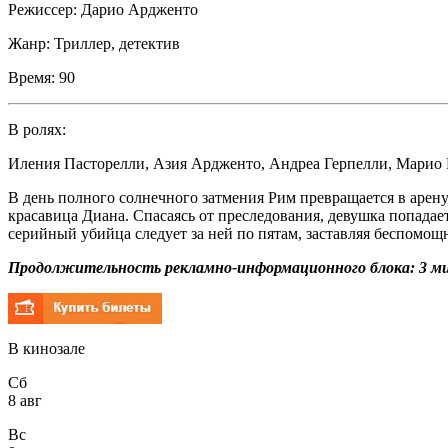
Режиссер:
Дарио Ардженто
Жанр:
Триллер, детектив
Время:
90
В ролях:
Иления Пасторелли
,
Азия Ардженто
,
Андреа Герпелли
,
Марио 
В день полного солнечного затмения Рим превращается в арен
красавица Диана. Спасаясь от преследования, девушка попадает
серийный убийца следует за ней по пятам, заставляя беспом
Продолжительность рекламно-информационного блока: 3 ми
В кинозале
Сб
8 авг
Вс