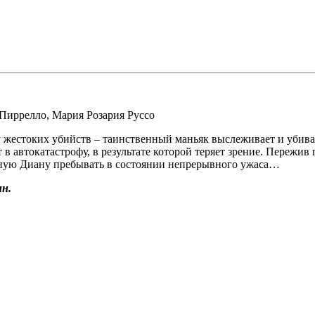
Пиррелло
,
Мария Розария Руссо
у жестоких убийств – таинственный маньяк выслеживает и убива
 в автокатастрофу, в результате которой теряет зрение. Пережив
ощную Диану пребывать в состоянии непрерывного ужаса…
н.