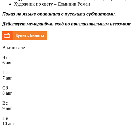
Художник по свету – Доминик Роман
Показ на языке оригинала с русскими субтитрами.
Действует меморандум, вход по пригласительным невозмож
В кинозале
Чт
6 авг
Пт
7 авг
Сб
8 авг
Вс
9 авг
Пн
10 авг