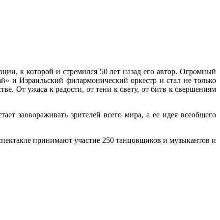
ии, к которой и стремился 50 лет назад его автор. Огромный
ай» и Израильский филармонический оркестр и стал не только
. От ужаса к радости, от тени к свету, от битв к свершениям
ает заовораживать зрителей всего мира, а ее идея всеобщего
 спектакле принимают участие 250 танцовщиков и музыкантов и