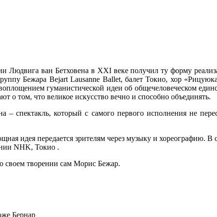
 Людвига ван Бетховена в XXI веке получил ту форму реализац
уппу Бежара Bejart Lausanne Ballet, балет Токио, хор «Рицуюк
оплощением гуманистической идеи об общечеловеческом единстве
т о том, что великое искусство вечно и способно объединять.
– спектакль, который с самого первого исполнения не перест
ощная идея передается зрителям через музыку и хореографию. В
ании NHK, Токио .
о своем творении сам Морис Бежар.
оже Бернар