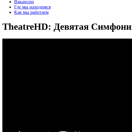
Вакансии
Где мы находимся
Как мы работаем
TheatreHD: Девятая Симфони