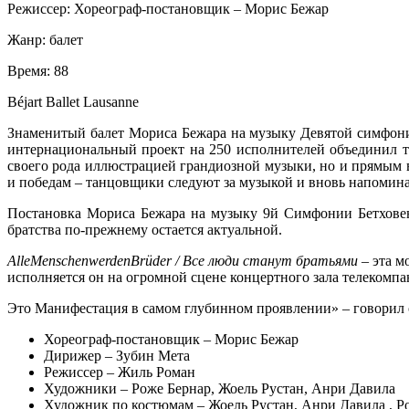
Режиссер:
Хореограф-постановщик – Морис Бежар
Жанр:
балет
Время:
88
Béjart Ballet Lausanne
Знаменитый балет Мориса Бежара на музыку Девятой симфонии
интернациональный проект на 250 исполнителей объединил тр
своего рода иллюстрацией грандиозной музыки, но и прямым в
и победам – танцовщики следуют за музыкой и вновь напоминаю
Постановка Мориса Бежара на музыку 9й Симфонии Бетховена 
братства по-прежнему остается актуальной.
AlleMenschenwerdenBrüder / Все люди станут братьями –
эта м
исполняется он на огромной сцене концертного зала телекомп
Это Манифестация в самом глубинном проявлении» – говорил 
Хореограф-постановщик – Морис Бежар
Дирижер – Зубин Мета
Режиссер – Жиль Роман
Художники – Роже Бернар, Жоель Рустан, Анри Давила
Художник по костюмам – Жоель Рустан, Анри Давила , Р