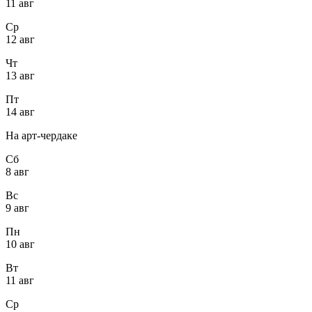
11 авг
Ср
12 авг
Чт
13 авг
Пт
14 авг
На арт-чердаке
Сб
8 авг
Вс
9 авг
Пн
10 авг
Вт
11 авг
Ср