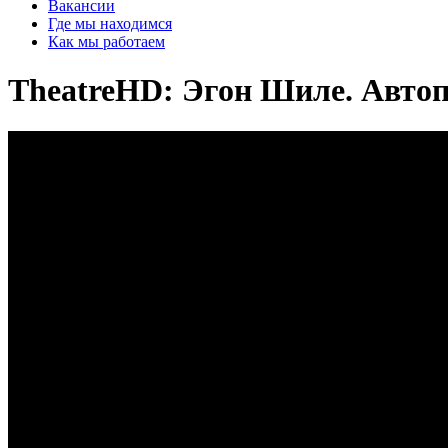
Вакансии
Где мы находимся
Как мы работаем
TheatreHD: Эгон Шиле. Авто