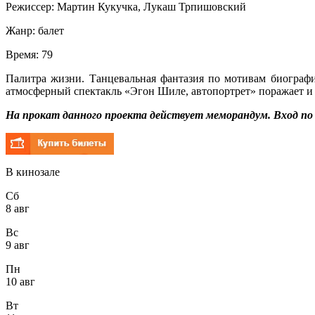
Режиссер:
Мартин Кукучка
,
Лукаш Трпишовский
Жанр:
балет
Время:
79
Палитра жизни. Танцевальная фантазия по мотивам биограф
атмосферный спектакль «Эгон Шиле, автопортрет» поражает и 
На прокат данного проекта действует меморандум. Вход п
В кинозале
Сб
8 авг
Вс
9 авг
Пн
10 авг
Вт