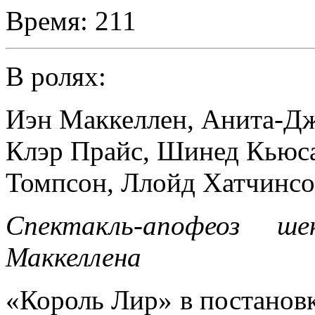
Время:
211
В ролях:
Иэн Маккеллен
,
Анита-Дж
Клэр Прайс
,
Шинед Кьюс
Томпсон
,
Ллойд Хатчинс
Спектакль-апофеоз ше
Маккеллена
«Король Лир» в постанов