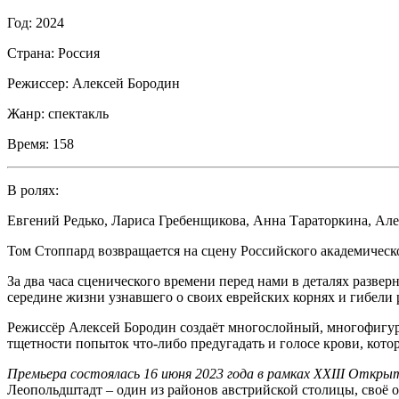
Год:
2024
Страна:
Россия
Режиссер:
Алексей Бородин
Жанр:
спектакль
Время:
158
В ролях:
Евгений Редько
,
Лариса Гребенщикова
,
Анна Тараторкина
,
Але
Том Стоппард возвращается на сцену Российского академическ
За два часа сценического времени перед нами в деталях развер
середине жизни узнавшего о своих еврейских корнях и гибели 
Режиссёр Алексей Бородин создаёт многослойный, многофигурн
тщетности попыток что-либо предугадать и голосе крови, кото
Премьера состоялась 16 июня 2023 года в рамках XXIII Откры
Леопольдштадт – один из районов австрийской столицы, своё 