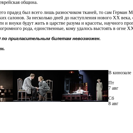
 еврейская община.
его прадед был всего лишь разносчиком тканей, то сам Герман 
ких салонов. За несколько дней до наступления нового XX века
ти и внуки будут жить в царстве разума и красоты, научного про
а огромного рода, единственные, кому удалось выстоять в огне 
д по пригласительным билетам невозможен.
н.
В кинозале
Пт
7 авг
Сб
8 авг