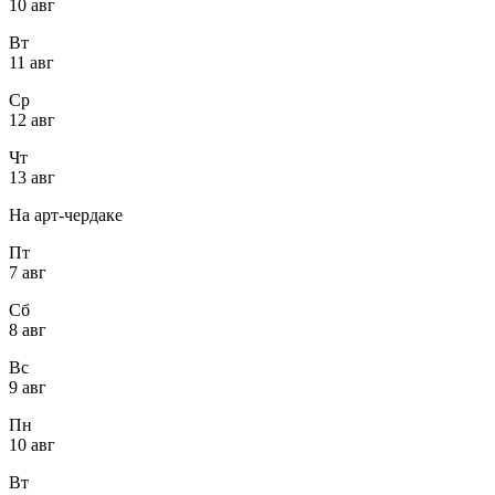
10 авг
Вт
11 авг
Ср
12 авг
Чт
13 авг
На арт-чердаке
Пт
7 авг
Сб
8 авг
Вс
9 авг
Пн
10 авг
Вт