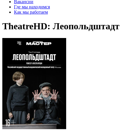
Вакансии
Где мы находимся
Как мы работаем
TheatreHD: Леопольдштадт