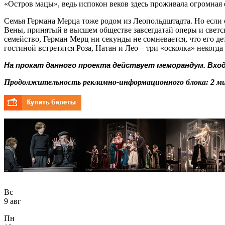
«Остров мацы», ведь испокон веков здесь проживала огромная
Семья Германа Мерца тоже родом из Леопольдштадта. Но если 
Вены, принятый в высшем обществе завсегдатай оперы и светс
семейство, Герман Мерц ни секунды не сомневается, что его де
гостиной встретятся Роза, Натан и Лео – три «осколка» некогд
На прокат данного проекта действует меморандум. Вхо
Продолжительность рекламно-информационного блока: 2 ми
Вс
9 авг
Пн