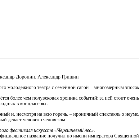
ксандр Доронин
,
Александр Гришин
ого молодёжного театра с семейной сагой – многомерным эпосом
нётся более чем полувековая хроника событий: за ней стоит очен
родных в концлагерях.
ый и, несмотря на всю горечь, – ироничный спектакль о неумол
рый делает человека человеком.
того фестиваля искусств «Черешневый лес».
официальное название получил по имени императора Священной 