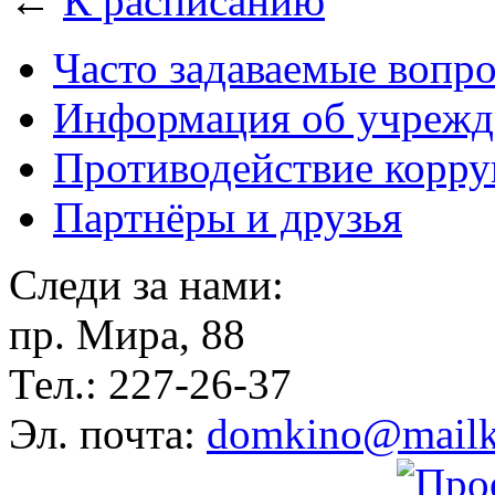
←
К расписанию
Часто задаваемые вопр
Информация об учрежд
Противодействие корр
Партнёры и друзья
Следи за нами:
пр. Мира, 88
Тел.: 227-26-37
Эл. почта:
domkino@mailk