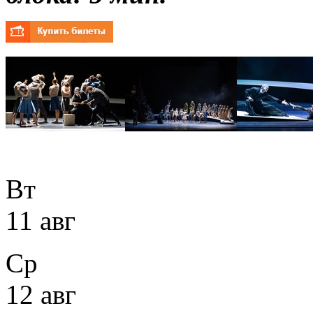
Вт
11 авг
Ср
12 авг