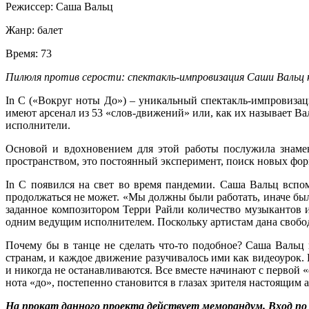
Режиссер:
Саша Вальц
Жанр:
балет
Время:
73
Пилюля против серости: спектакль-импровизация Саши Вальц 
In C («Вокруг ноты До») – уникальный спектакль-импровизац
имеют арсенал из 53 «слов-движений» или, как их называет Ва
исполнители.
Основой и вдохновением для этой работы послужила знамен
пространством, это постоянный эксперимент, поиск новых фор
In C появился на свет во время пандемии. Саша Вальц вспоми
продолжаться не может. «Мы должны были работать, иначе было
заданное композитором Терри Райли количество музыкантов и
одним ведущим исполнителем. Поскольку артистам дана свобод
Почему бы в танце не сделать что-то подобное? Саша Вальц
странам, и каждое движение разучивалось ими как видеоурок. 
и никогда не останавливаются. Все вместе начинают с первой 
нота «до», постепенно становится в глазах зрителя настоящим
На прокат данного проекта действует меморандум. Вход п