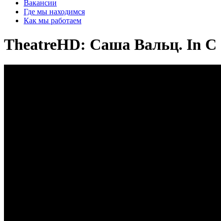
Вакансии
Где мы находимся
Как мы работаем
TheatreHD: Саша Вальц. In C