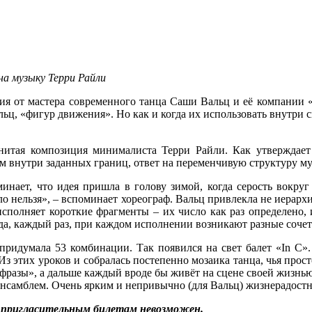
на музыку Терри Райли
ия от мастера современного танца Саши Вальц и её компании «
льц, «фигур движения». Но как и когда их использовать внутри 
итая композиция минималиста Терри Райли. Как утверждает 
м внутри заданных границ, ответ на переменчивую структуру му
нает, что идея пришла в голову зимой, когда серость вокруг 
 нельзя», – вспоминает хореограф. Вальц привлекла не иерархи
сполняет короткие фрагменты – их число как раз определено, 
а, каждый раз, при каждом исполнении возникают разные сочет
 придумала 53 комбинации. Так появился на свет балет «In C»
Из этих уроков и собралась постепенно мозаика танца, чья про
«фразы», а дальше каждый вроде бы живёт на сцене своей жизнь
 ансамблем. Очень ярким и непривычно (для Вальц) жизнерадостн
о пригласительным билетам невозможен.