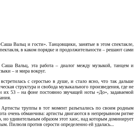
Саша Вальц и гости». Танцовщики, занятые в этом спектакле,
спектакля, в каком порядке и продолжительности – решают сами
Саша Вальц, эта работа – диалог между музыкой, танцем и
зыки – и мира вокруг.
встретилась с серостью в душе, и стало ясно, что так дальше
ческая структура и свобода музыкального произведения, где не
и их 53 – на фоне постоянно звучащей ноты «До», задаваемой
ания.
. Артисты труппы в тот момент разъехались по своим родным
стота очень обманчива: артисты двигаются в непрерывном ритме
ю, но удивительным образом этот хаос, над которым доминирует
ым. Пилюля против серости определенно ей удалась...