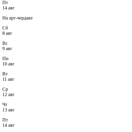
Пт
14 авг
На арт-чердаке
Сб
8 авг
Вс
9 авг
Пн
10 авг
Вт
11 авг
Ср
12 авг
Чт
13 авг
Пт
14 авг