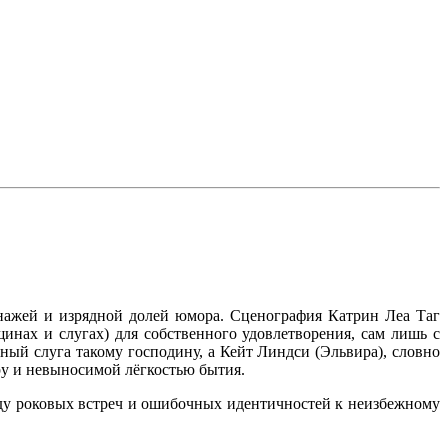
нажей и изрядной долей юмора. Сценография Катрин Леа Таг
инах и слугах) для собственного удовлетворения, сам лишь с
ьный слуга такому господину, а Кейт Линдси (Эльвира), словно
у и невыносимой лёгкостью бытия.
ду роковых встреч и ошибочных идентичностей к неизбежному