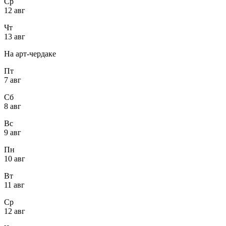
Ср
12 авг
Чт
13 авг
На арт-чердаке
Пт
7 авг
Сб
8 авг
Вс
9 авг
Пн
10 авг
Вт
11 авг
Ср
12 авг