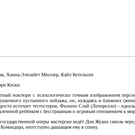
ак
,
Ханна-Элизабет Мюллер
,
Кайл Кетельсен
рри Коски
нтный ноктюрн с психологически точным изображением персо
архаичного пустынного пейзажа, он, нуждаясь в ближних (женщ
просто источает тестостерон, Филипп Слай (Лепорелло) – идеал
мужчиной-ребёнком с бесстрашным и игривым отношением к мир
государственной оперы мастерски ведёт Дон Жуана сквозь чере
 Командора, неотступно дышащим ему в спину.