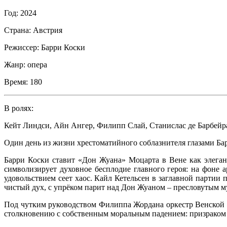
Год:
2024
Страна:
Австрия
Режиссер:
Барри Коски
Жанр:
опера
Время:
180
В ролях:
Кейт Линдси
,
Айн Ангер
,
Филипп Слай
,
Станислас де Барбейр
Один день из жизни хрестоматийного соблазнителя глазами Ба
Барри Коски ставит «Дон Жуана» Моцарта в Вене как элега
символизирует духовное бесплодие главного героя: на фоне 
удовольствием сеет хаос. Кайл Кетельсен в заглавной партии 
чистый дух, с упрёком парит над Дон Жуаном – пресловутым 
Под чутким руководством Филиппа Жордана оркестр Венской 
столкновению с собственным моральным падением: призраком