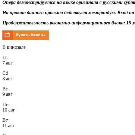
Опера демонстрируется на языке оригинала с русскими суб
На прокат данного проекта действует меморандум. Вход п
Продолжительность рекламно-информационного блока: 15 м
В кинозале
Пт
7 авг
Сб
8 авг
Вс
9 авг
Пн
10 авг
Вт
11 авг