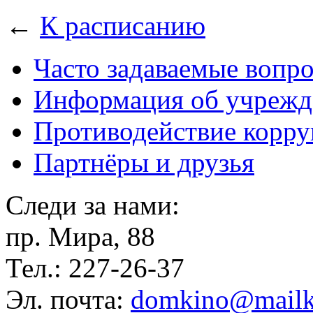
←
К расписанию
Часто задаваемые вопр
Информация об учрежд
Противодействие корр
Партнёры и друзья
Следи за нами:
пр. Мира, 88
Тел.: 227-26-37
Эл. почта:
domkino@mailk