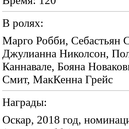
Время:
120
В ролях:
Марго Робби
,
Себастьян 
Джулианна Николсон
,
Пол
Каннавале
,
Бояна Новаков
Смит
,
МакКенна Грейс
Награды:
Оскар, 2018 год, номинац