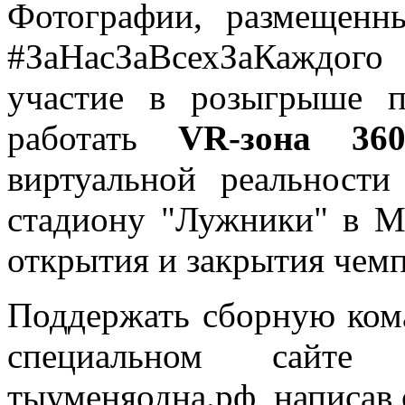
Фотографии, размещенн
#ЗаНасЗаВсехЗаКаждог
участие в розыгрыше 
работать
VR
-зона 36
виртуальной реальност
стадиону "Лужники" в М
открытия и закрытия чемп
Поддержать сборную ком
специальном сайт
тыуменяодна.рф, написав