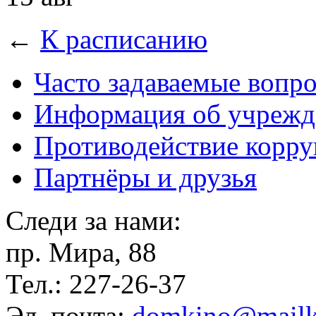
←
К расписанию
Часто задаваемые вопр
Информация об учрежд
Противодействие корр
Партнёры и друзья
Следи за нами:
пр. Мира, 88
Тел.: 227-26-37
Эл. почта:
domkino@mailk