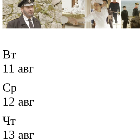
Вт
11 авг
Ср
12 авг
Чт
13 авг