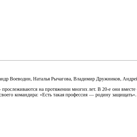
андр Воеводин
,
Наталья Рычагова
,
Владимир Дружников
,
Андре
рослеживаются на протяжении многих лет. В 20-е они вместе с
своего командира: «Есть такая профессия — родину защищать»