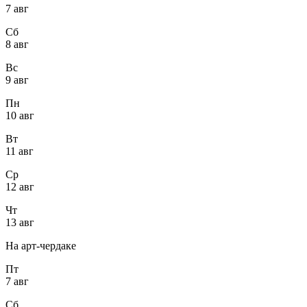
7 авг
Сб
8 авг
Вс
9 авг
Пн
10 авг
Вт
11 авг
Ср
12 авг
Чт
13 авг
На арт-чердаке
Пт
7 авг
Сб