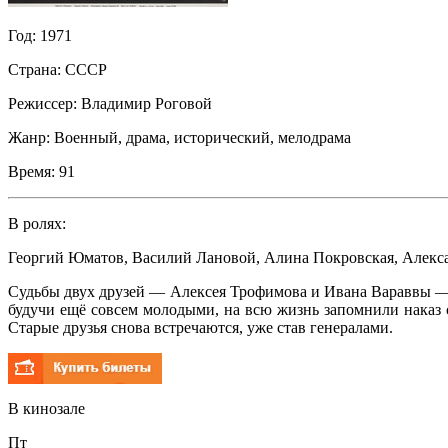
Год:
1971
Страна:
СССР
Режиссер:
Владимир Роговой
Жанр:
Военный, драма, исторический, мелодрама
Время:
91
В ролях:
Георгий Юматов
,
Василий Лановой
,
Алина Покровская
,
Алекс
Судьбы двух друзей — Алексея Трофимова и Ивана Вараввы — п
будучи ещё совсем молодыми, на всю жизнь запомнили наказ 
Старые друзья снова встречаются, уже став генералами.
В кинозале
Пт